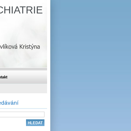
HIATRIE
takt
edávání