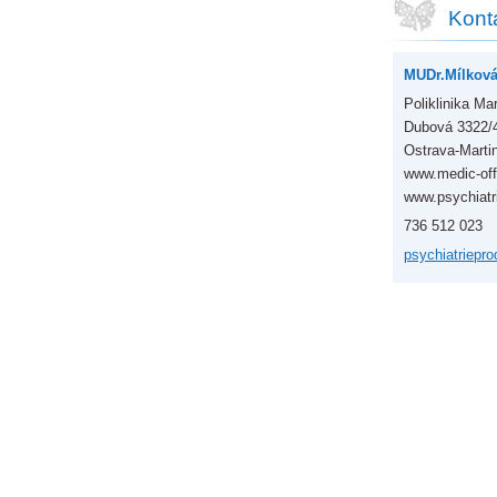
Kont
MUDr.Mílková
Poliklinika Ma
Dubová 3322/
Ostrava-Marti
www.medic-off
www.psychiatri
736 512 023
psychiat
riepro