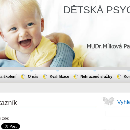
DĚTSKÁ PSYC
a školení
O nás
Kvalifikace
Nehrazené služby
Kon
azník
Vyhl
í zde: