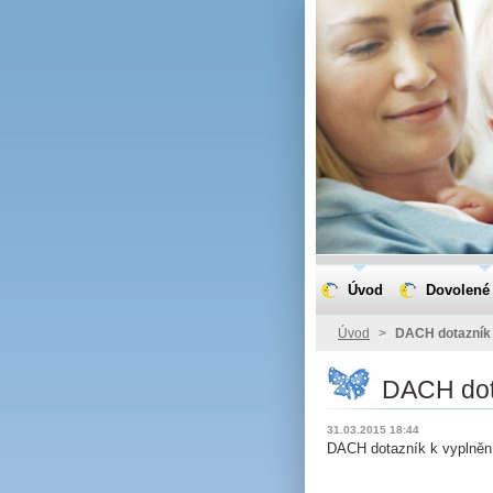
Úvod
Dovolené 
Úvod
>
DACH dotazník
DACH dot
31.03.2015 18:44
DACH dotazník k vyplněn