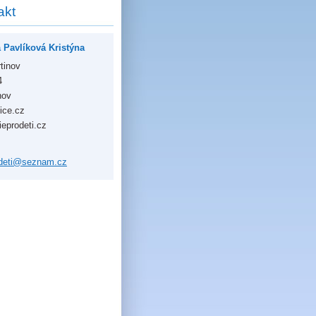
akt
 Pavlíková Kristýna
rtinov
4
nov
ice.cz
eprodeti.cz
de
ti@sezna
m.cz